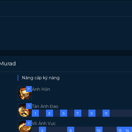
 Murad
Nâng cấp kỹ năng
Ảnh Hồn
P
Tàn Ảnh Đao
1
1
3
5
7
9
11
Vô Ảnh Vực
2
2
6
10
13
14