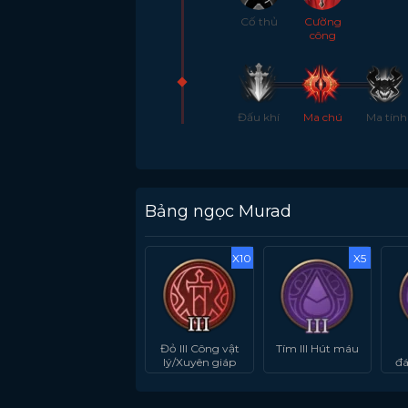
Cố thủ
Cường
công
Đấu khí
Ma chú
Ma tính
Bảng ngọc Murad
X10
X5
Đỏ III Công vật
Tím III Hút máu
lý/Xuyên giáp
đá