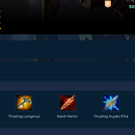
Tỉ l
A
50
Thương Longinus
Nanh Fenrir
Thương Xuyên Phá