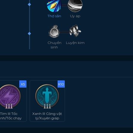
Thợ săn
Uy áp
Chuyển
Luyện kim
sinh
X5
X10
Tím III Tốc
Xanh III Công vật
nh/Tốc chạy
lý/Xuyên giáp