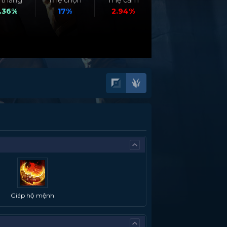
ệ thắng
Tỉ lệ chọn
Tỉ lệ cấm
.36%
17%
2.94%
Giáp hộ mệnh