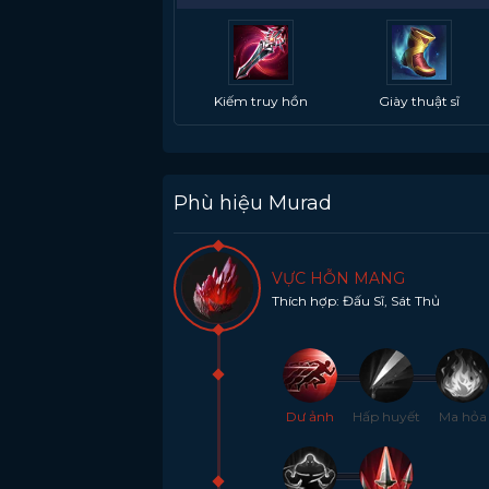
Kiếm truy hồn
Giày thuật sĩ
Phù hiệu Murad
VỰC HỖN MANG
Thích hợp: Đấu Sĩ, Sát Thủ
Dư ảnh
Hấp huyết
Ma hỏa