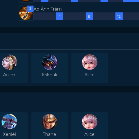
Ảo Ảnh Trảm
3
4
8
12
Arum
Kriknak
Alice
Xeniel
Thane
Alice