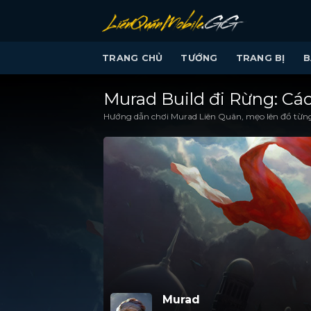
Bỏ
qua
nội
TRANG CHỦ
TƯỚNG
TRANG BỊ
B
dung
Murad Build đi Rừng: Cá
Hướng dẫn chơi Murad Liên Quân, mẹo lên đồ từng 
Murad