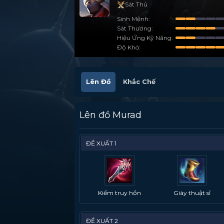
Sát Thủ
Sinh Mệnh
Sát Thương
Hiệu Ứng Kỹ Năng
Độ Khó
Lên Đồ
Khắc Chế
Lên đồ Murad
ĐỀ XUẤT 1
Kiếm truy hồn
Giày thuật sĩ
ĐỀ XUẤT 2