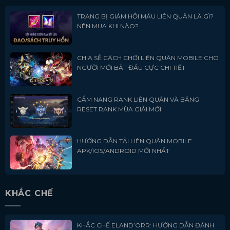
TRANG BỊ GIẢM HỒI MÁU LIÊN QUÂN LÀ GÌ?
NÊN MUA KHI NÀO?
CHIA SẺ CÁCH CHƠI LIÊN QUÂN MOBILE CHO
NGƯỜI MỚI BẮT ĐẦU CỰC CHI TIẾT
CẨM NANG RANK LIÊN QUÂN VÀ BẢNG
RESET RANK MÙA GIẢI MỚI
HƯỚNG DẪN TẢI LIÊN QUÂN MOBILE
APK/IOS/ANDROID MỚI NHẤT
KHẮC CHẾ
KHẮC CHẾ ELAND’ORR: HƯỚNG DẪN ĐÁNH