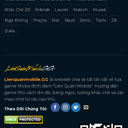
Khắc Chế Zill
Kriknak
Lauriel
Maloch
Murad
Ngộ Không
Preyta
Raz
Skud
Slimz
Tachi
Zill
Zuka
Lienquanmobile.GG
là website chia sẻ tất tần tật về tựa
game Moba đình đám "Liên Quân Mobile". Hướng dẫn
game thủ cách lên đồ, bảng ngọc, tướng khắc chế và các
mẹo chơi từ các cao thủ.
Theo Dõi Chúng Tôi: