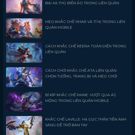
BẠI XẠ THỦ BIẾN ẢO TRONG LIÊN QUÂN
MẸO KHẮC CHẾ ISHAR VÀ TÍ NỊ TRONG LIÊN
QUÂN MOBILE
CÁCH KHẮC CHẾ KEERA TOÀN DIỆN TRONG
LIÊN QUÂN
CÁCH CHƠI KHẮC CHẾ ATA LIÊN QUÂN:
CHỌN TƯỚNG, TRANG BỊ VÀ MẸO CHƠI
BÍ KÍP KHẮC CHẾ PAINE: VƯỢT QUA ÁC
MỘNG TRONG LIÊN QUÂN MOBILE
KHẮC CHẾ LAVILLE: HẠ GỤC THẦN TIỄN ÁNH
SÁNG DỄ TRỞ BÀN TAY