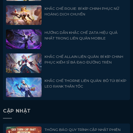
KHẮC CHẾ ROUIE: BÍ KÍP CHINH PHỤC NỮ
HOÀNG DỊCH CHUYỂN
HƯỚNG DẪN KHẮC CHẾ ZATA HIỆU QUẢ
NHẤT TRONG LIÊN QUÂN MOBILE
KHẮC CHẾ ALLAIN LIÊN QUÂN: BÍ KÍP CHINH
PHỤC KIẾM SĨ BÁ ĐẠO ĐƯỜNG TRÊN
KHẮC CHẾ THORNE LIÊN QUÂN: BỎ TÚI BÍ KÍP
LEO RANK THẦN TỐC
CẬP NHẬT
THÔNG BÁO QUY TRÌNH CẬP NHẬT PHIÊN