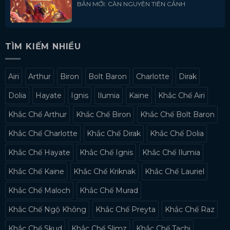
BẢN MỚI: CÀN NGUYÊN TIÊN CẢNH
TÌM KIẾM NHIỀU
Airi
Arthur
Biron
Bolt Baron
Charlotte
Dirak
Dolia
Hayate
Ignis
Ilumia
Kaine
Khắc Chế Airi
Khắc Chế Arthur
Khắc Chế Biron
Khắc Chế Bolt Baron
Khắc Chế Charlotte
Khắc Chế Dirak
Khắc Chế Dolia
Khắc Chế Hayate
Khắc Chế Ignis
Khắc Chế Ilumia
Khắc Chế Kaine
Khắc Chế Kriknak
Khắc Chế Lauriel
Khắc Chế Maloch
Khắc Chế Murad
Khắc Chế Ngộ Không
Khắc Chế Preyta
Khắc Chế Raz
Khắc Chế Skud
Khắc Chế Slimz
Khắc Chế Tachi