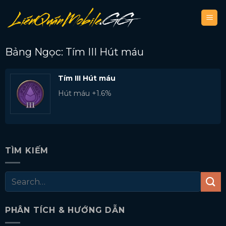
Bỏ
qua
nội
dung
Bảng Ngọc: Tím III Hút máu
Tím III Hút máu
Hút máu +1.6%
TÌM KIẾM
PHÂN TÍCH & HƯỚNG DẪN