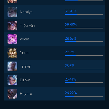
31.38%
Natalya
28.95%
Triệu Vân
28.55%
Veera
28.2%
Jinna
25.6%
Tamyn
25.41%
Billow
24.22%
Hayate