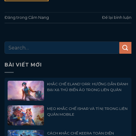
Đăng trong
Cẩm Nang
Để lại bình luận
BÀI VIẾT MỚI
KHẮC CHẾ ELAND’ORR: HƯỚNG DẪN ĐÁNH
BẠI XẠ THỦ BIẾN ẢO TRONG LIÊN QUÂN
MẸO KHẮC CHẾ ISHAR VÀ TÍ NỊ TRONG LIÊN
QUÂN MOBILE
CÁCH KHẮC CHẾ KEERA TOÀN DIỆN