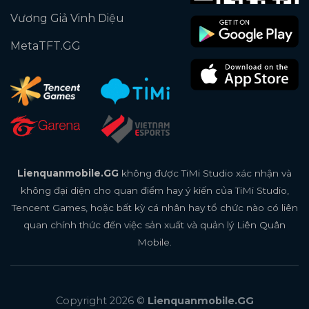
Vương Giả Vinh Diệu
MetaTFT.GG
Lienquanmobile.GG
không được TiMi Studio xác nhận và
không đại diện cho quan điểm hay ý kiến của TiMi Studio,
Tencent Games, hoặc bất kỳ cá nhân hay tổ chức nào có liên
quan chính thức đến việc sản xuất và quản lý Liên Quân
Mobile.
Xoilac trực tiếp bóng đá
tdtc
thiên đường trò chơi
8us
td88
Copyright 2026 ©
Lienquanmobile.GG
nhà cái td88
td88