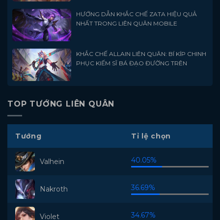
HƯỚNG DẪN KHẮC CHẾ ZATA HIỆU QUẢ
NHẤT TRONG LIÊN QUÂN MOBILE
KHẮC CHẾ ALLAIN LIÊN QUÂN: BÍ KÍP CHINH
PHỤC KIẾM SĨ BÁ ĐẠO ĐƯỜNG TRÊN
TOP TƯỚNG LIÊN QUÂN
Tướng
Tỉ lệ chọn
40.05%
Valhein
36.69%
Nakroth
34.67%
Violet