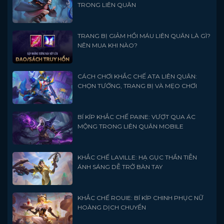
TRONG LIÊN QUÂN
TRANG BỊ GIẢM HỒI MÁU LIÊN QUÂN LÀ GÌ?
NÊN MUA KHI NÀO?
CÁCH CHƠI KHẮC CHẾ ATA LIÊN QUÂN:
CHỌN TƯỚNG, TRANG BỊ VÀ MẸO CHƠI
BÍ KÍP KHẮC CHẾ PAINE: VƯỢT QUA ÁC
MỘNG TRONG LIÊN QUÂN MOBILE
KHẮC CHẾ LAVILLE: HẠ GỤC THẦN TIỄN
ÁNH SÁNG DỄ TRỞ BÀN TAY
KHẮC CHẾ ROUIE: BÍ KÍP CHINH PHỤC NỮ
HOÀNG DỊCH CHUYỂN