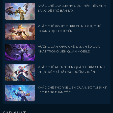
KHẮC CHẾ LAVILLE: HẠ GỤC THẦN TIỄN ÁNH
SÁNG DỄ TRỞ BÀN TAY
KHẮC CHẾ ROUIE: BÍ KÍP CHINH PHỤC NỮ
HOÀNG DỊCH CHUYỂN
HƯỚNG DẪN KHẮC CHẾ ZATA HIỆU QUẢ
NHẤT TRONG LIÊN QUÂN MOBILE
KHẮC CHẾ ALLAIN LIÊN QUÂN: BÍ KÍP CHINH
PHỤC KIẾM SĨ BÁ ĐẠO ĐƯỜNG TRÊN
KHẮC CHẾ THORNE LIÊN QUÂN: BỎ TÚI BÍ KÍP
LEO RANK THẦN TỐC