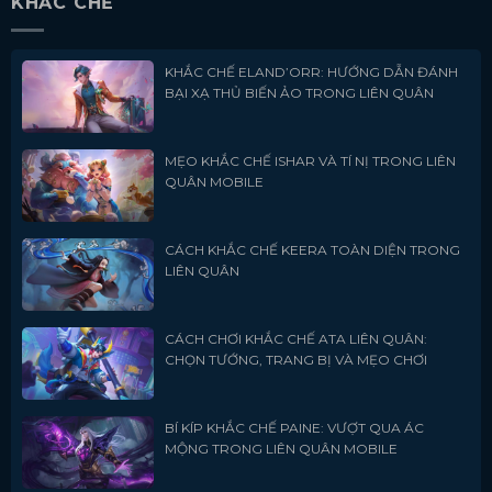
KHẮC CHẾ
KHẮC CHẾ ELAND’ORR: HƯỚNG DẪN ĐÁNH
BẠI XẠ THỦ BIẾN ẢO TRONG LIÊN QUÂN
MẸO KHẮC CHẾ ISHAR VÀ TÍ NỊ TRONG LIÊN
QUÂN MOBILE
CÁCH KHẮC CHẾ KEERA TOÀN DIỆN TRONG
LIÊN QUÂN
CÁCH CHƠI KHẮC CHẾ ATA LIÊN QUÂN:
CHỌN TƯỚNG, TRANG BỊ VÀ MẸO CHƠI
BÍ KÍP KHẮC CHẾ PAINE: VƯỢT QUA ÁC
MỘNG TRONG LIÊN QUÂN MOBILE