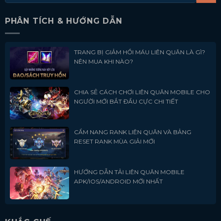
PHÂN TÍCH & HƯỚNG DẪN
TRANG BỊ GIẢM HỒI MÁU LIÊN QUÂN LÀ GÌ?
NÊN MUA KHI NÀO?
CHIA SẺ CÁCH CHƠI LIÊN QUÂN MOBILE CHO
NGƯỜI MỚI BẮT ĐẦU CỰC CHI TIẾT
CẨM NANG RANK LIÊN QUÂN VÀ BẢNG
RESET RANK MÙA GIẢI MỚI
HƯỚNG DẪN TẢI LIÊN QUÂN MOBILE
APK/IOS/ANDROID MỚI NHẤT