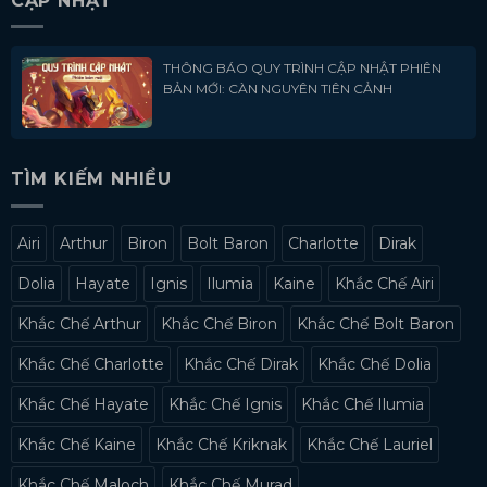
CẬP NHẬT
THÔNG BÁO QUY TRÌNH CẬP NHẬT PHIÊN
BẢN MỚI: CÀN NGUYÊN TIÊN CẢNH
TÌM KIẾM NHIỀU
Airi
Arthur
Biron
Bolt Baron
Charlotte
Dirak
Dolia
Hayate
Ignis
Ilumia
Kaine
Khắc Chế Airi
Khắc Chế Arthur
Khắc Chế Biron
Khắc Chế Bolt Baron
Khắc Chế Charlotte
Khắc Chế Dirak
Khắc Chế Dolia
Khắc Chế Hayate
Khắc Chế Ignis
Khắc Chế Ilumia
Khắc Chế Kaine
Khắc Chế Kriknak
Khắc Chế Lauriel
Khắc Chế Maloch
Khắc Chế Murad