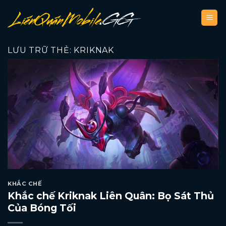
Bỏ
qua
nội
dung
LƯU TRỮ THẺ:
KRIKNAK
KHẮC CHẾ
Khắc chế Kriknak Liên Quân: Bọ Sát Thủ
Của Bóng Tối