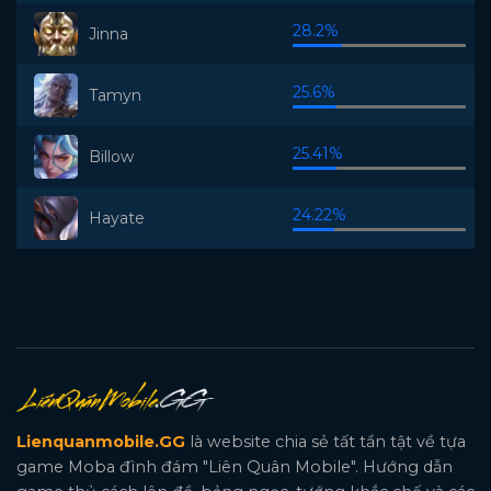
28.2%
Jinna
25.6%
Tamyn
25.41%
Billow
24.22%
Hayate
Lienquanmobile.GG
là website chia sẻ tất tần tật về tựa
game Moba đình đám "Liên Quân Mobile". Hướng dẫn