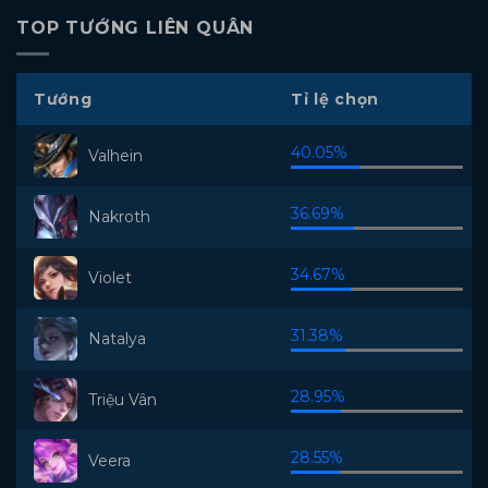
TOP TƯỚNG LIÊN QUÂN
Tướng
Tỉ lệ chọn
40.05%
Valhein
36.69%
Nakroth
34.67%
Violet
31.38%
Natalya
28.95%
Triệu Vân
28.55%
Veera