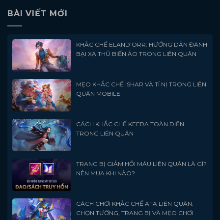
BÀI VIẾT MỚI
KHẮC CHẾ ELAND’ORR: HƯỚNG DẪN ĐÁNH
BẠI XẠ THỦ BIẾN ẢO TRONG LIÊN QUÂN
MẸO KHẮC CHẾ ISHAR VÀ TÍ NỊ TRONG LIÊN
QUÂN MOBILE
CÁCH KHẮC CHẾ KEERA TOÀN DIỆN
TRONG LIÊN QUÂN
TRANG BỊ GIẢM HỒI MÁU LIÊN QUÂN LÀ GÌ?
NÊN MUA KHI NÀO?
CÁCH CHƠI KHẮC CHẾ ATA LIÊN QUÂN:
CHỌN TƯỚNG, TRANG BỊ VÀ MẸO CHƠI