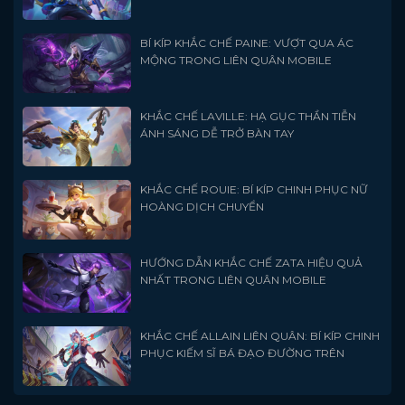
BÍ KÍP KHẮC CHẾ PAINE: VƯỢT QUA ÁC
MỘNG TRONG LIÊN QUÂN MOBILE
KHẮC CHẾ LAVILLE: HẠ GỤC THẦN TIỄN
ÁNH SÁNG DỄ TRỞ BÀN TAY
KHẮC CHẾ ROUIE: BÍ KÍP CHINH PHỤC NỮ
HOÀNG DỊCH CHUYỂN
HƯỚNG DẪN KHẮC CHẾ ZATA HIỆU QUẢ
NHẤT TRONG LIÊN QUÂN MOBILE
KHẮC CHẾ ALLAIN LIÊN QUÂN: BÍ KÍP CHINH
PHỤC KIẾM SĨ BÁ ĐẠO ĐƯỜNG TRÊN