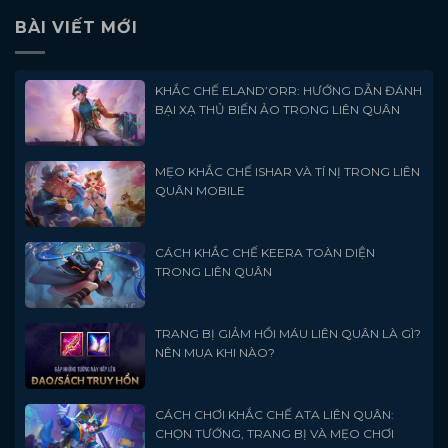
BÀI VIẾT MỚI
KHẮC CHẾ ELAND’ORR: HƯỚNG DẪN ĐÁNH
BẠI XẠ THỦ BIẾN ẢO TRONG LIÊN QUÂN
MẸO KHẮC CHẾ ISHAR VÀ TÍ NỊ TRONG LIÊN
QUÂN MOBILE
CÁCH KHẮC CHẾ KEERA TOÀN DIỆN
TRONG LIÊN QUÂN
TRANG BỊ GIẢM HỒI MÁU LIÊN QUÂN LÀ GÌ?
NÊN MUA KHI NÀO?
CÁCH CHƠI KHẮC CHẾ ATA LIÊN QUÂN:
CHỌN TƯỚNG, TRANG BỊ VÀ MẸO CHƠI