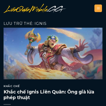
Bỏ
qua
nội
dung
LƯU TRỮ THẺ:
IGNIS
KHẮC CHẾ
Khắc chế Ignis Liên Quân: Ông già lửa
phép thuật