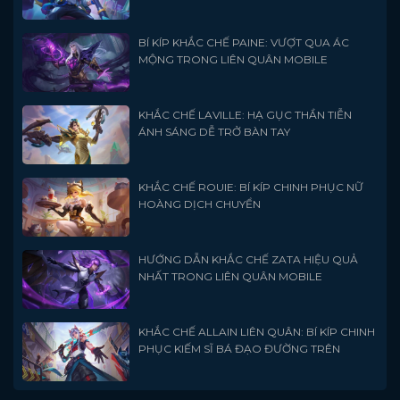
BÍ KÍP KHẮC CHẾ PAINE: VƯỢT QUA ÁC
MỘNG TRONG LIÊN QUÂN MOBILE
KHẮC CHẾ LAVILLE: HẠ GỤC THẦN TIỄN
ÁNH SÁNG DỄ TRỞ BÀN TAY
KHẮC CHẾ ROUIE: BÍ KÍP CHINH PHỤC NỮ
HOÀNG DỊCH CHUYỂN
HƯỚNG DẪN KHẮC CHẾ ZATA HIỆU QUẢ
NHẤT TRONG LIÊN QUÂN MOBILE
KHẮC CHẾ ALLAIN LIÊN QUÂN: BÍ KÍP CHINH
PHỤC KIẾM SĨ BÁ ĐẠO ĐƯỜNG TRÊN