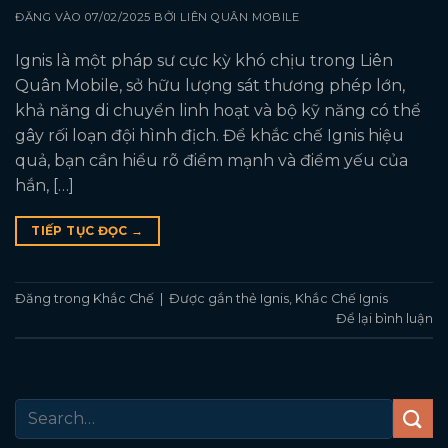
ĐĂNG VÀO
07/02/2025
BỞI
LIÊN QUÂN MOBILE
Ignis là một pháp sư cực kỳ khó chịu trong Liên
Quân Mobile, sở hữu lượng sát thương phép lớn,
khả năng di chuyển linh hoạt và bộ kỹ năng có thể
gây rối loạn đội hình địch. Để khắc chế Ignis hiệu
quả, bạn cần hiểu rõ điểm mạnh và điểm yếu của
hắn, […]
TIẾP TỤC ĐỌC
→
Đăng trong
Khắc Chế
|
Được gắn thẻ
Ignis
,
Khắc Chế Ignis
Để lại bình luận