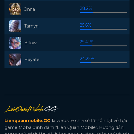
28.2%
Jinna
25.6%
Tamyn
25.41%
Billow
24.22%
Hayate
Lienquanmobile.GG
là website chia sẻ tất tần tật về tựa
game Moba đình đám "Liên Quân Mobile". Hướng dẫn