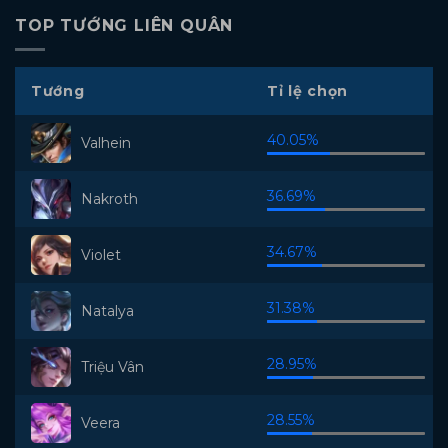
TOP TƯỚNG LIÊN QUÂN
Tướng
Tỉ lệ chọn
40.05%
Valhein
36.69%
Nakroth
34.67%
Violet
31.38%
Natalya
28.95%
Triệu Vân
28.55%
Veera