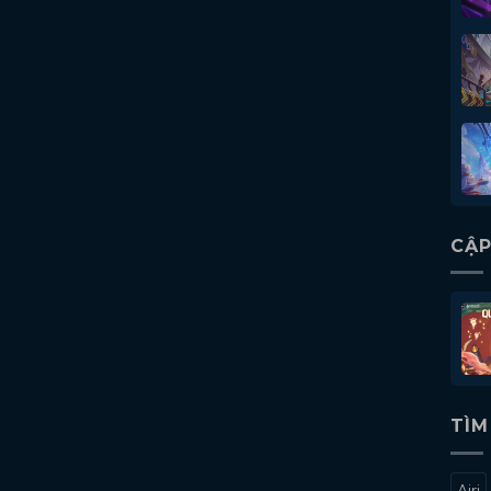
CẬP
TÌM
Airi