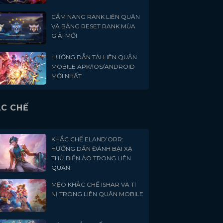
CẨM NANG RANK LIÊN QUÂN
VÀ BẢNG RESET RANK MÙA
GIẢI MỚI
HƯỚNG DẪN TẢI LIÊN QUÂN
MOBILE APK/IOS/ANDROID
MỚI NHẤT
C CHẾ
KHẮC CHẾ ELAND’ORR:
HƯỚNG DẪN ĐÁNH BẠI XẠ
THỦ BIẾN ẢO TRONG LIÊN
QUÂN
MẸO KHẮC CHẾ ISHAR VÀ TÍ
NỊ TRONG LIÊN QUÂN MOBILE