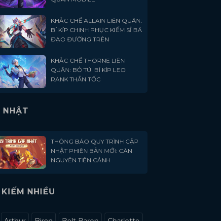
KHẮC CHẾ ALLAIN LIÊN QUÂN:
BÍ KÍP CHINH PHỤC KIẾM SĨ BÁ
ĐẠO ĐƯỜNG TRÊN
KHẮC CHẾ THORNE LIÊN
QUÂN: BỎ TÚI BÍ KÍP LEO
RANK THẦN TỐC
 NHẬT
THÔNG BÁO QUY TRÌNH CẬP
NHẬT PHIÊN BẢN MỚI: CÀN
NGUYÊN TIÊN CẢNH
 KIẾM NHIỀU
Arthur
Biron
Bolt Baron
Charlotte