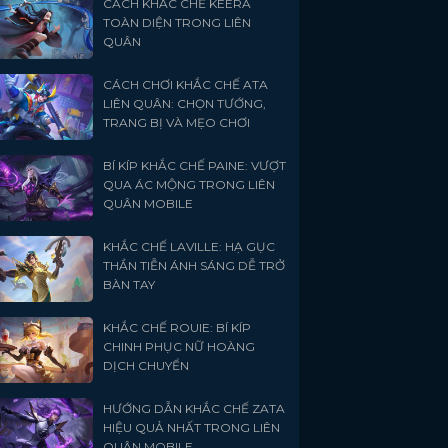
CÁCH KHẮC CHẾ KEERA
TOÀN DIỆN TRONG LIÊN
QUÂN
CÁCH CHƠI KHẮC CHẾ ATA
LIÊN QUÂN: CHỌN TƯỚNG,
TRANG BỊ VÀ MẸO CHƠI
BÍ KÍP KHẮC CHẾ PAINE: VƯỢT
QUA ÁC MỘNG TRONG LIÊN
QUÂN MOBILE
KHẮC CHẾ LAVILLE: HẠ GỤC
THẦN TIỄN ÁNH SÁNG DỄ TRỞ
BÀN TAY
KHẮC CHẾ ROUIE: BÍ KÍP
CHINH PHỤC NỮ HOÀNG
DỊCH CHUYỂN
HƯỚNG DẪN KHẮC CHẾ ZATA
HIỆU QUẢ NHẤT TRONG LIÊN
QUÂN MOBILE