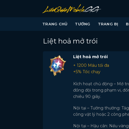
Bỏ
qua
nội
TRANG CHỦ
TƯỚNG
TRANG BỊ
B
dung
Liệt hoả mở trói
Liệt hoả mở trói
+ 1200 Máu tối đa
+5% Tốc chạy
Kích hoạt chủ động – Mở tró
đồng đội trong phạm vi, đồ
chiêu 90 giây.
Nội tại – Tưởng thưởng: Tăg
công vật lý hoặc 2 công phé
Nội tại – Hậu cần: Nếu vàng