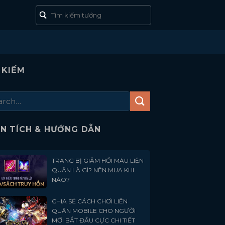
 KIẾM
N TÍCH & HƯỚNG DẪN
TRANG BỊ GIẢM HỒI MÁU LIÊN
QUÂN LÀ GÌ? NÊN MUA KHI
NÀO?
CHIA SẺ CÁCH CHƠI LIÊN
QUÂN MOBILE CHO NGƯỜI
MỚI BẮT ĐẦU CỰC CHI TIẾT