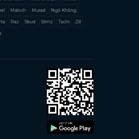
iel
Maloch
Murad
Ngộ Không
yta
Raz
Skud
Slimz
Tachi
Zill
a