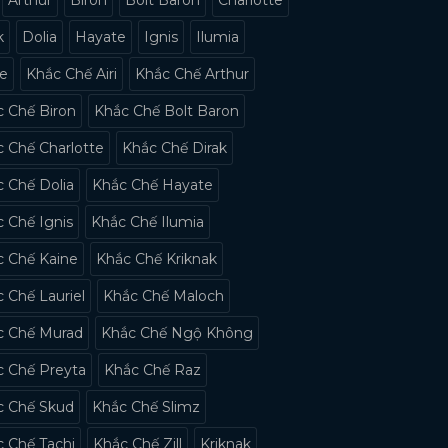
k
Dolia
Hayate
Ignis
Ilumia
ne
Khắc Chế Airi
Khắc Chế Arthur
 Chế Biron
Khắc Chế Bolt Baron
 Chế Charlotte
Khắc Chế Dirak
 Chế Dolia
Khắc Chế Hayate
 Chế Ignis
Khắc Chế Ilumia
c Chế Kaine
Khắc Chế Kriknak
 Chế Lauriel
Khắc Chế Maloch
c Chế Murad
Khắc Chế Ngộ Không
c Chế Preyta
Khắc Chế Raz
c Chế Skud
Khắc Chế Slimz
 Chế Tachi
Khắc Chế Zill
Kriknak