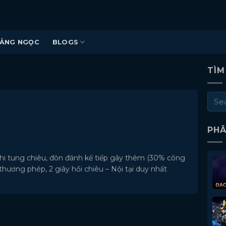
ẢNG NGỌC
BLOGS
TÌM
PHÂ
hi tung chiêu, đòn đánh kế tiếp gây thêm (30% công
hương phép, 2 giây hồi chiêu – Nội tại duy nhất