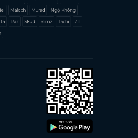
iel
Maloch
Murad
Ngộ Không
yta
Raz
Skud
Slimz
Tachi
Zill
a