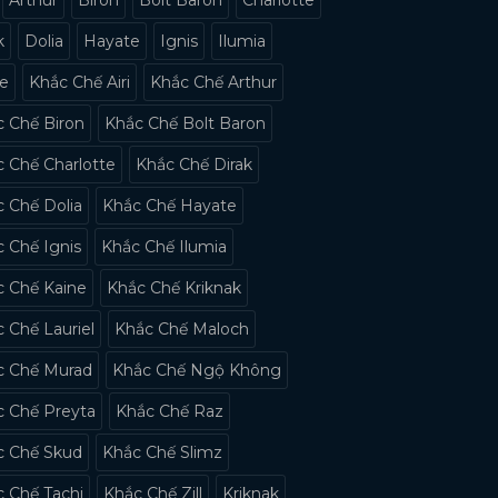
k
Dolia
Hayate
Ignis
Ilumia
ne
Khắc Chế Airi
Khắc Chế Arthur
 Chế Biron
Khắc Chế Bolt Baron
 Chế Charlotte
Khắc Chế Dirak
 Chế Dolia
Khắc Chế Hayate
 Chế Ignis
Khắc Chế Ilumia
c Chế Kaine
Khắc Chế Kriknak
 Chế Lauriel
Khắc Chế Maloch
c Chế Murad
Khắc Chế Ngộ Không
c Chế Preyta
Khắc Chế Raz
c Chế Skud
Khắc Chế Slimz
 Chế Tachi
Khắc Chế Zill
Kriknak