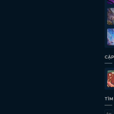
CẬP
TÌM
Airi