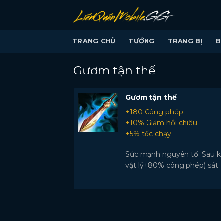
Bỏ
qua
nội
TRANG CHỦ
TƯỚNG
TRANG BỊ
B
dung
Gươm tận thế
Gươm tận thế
+180 Công phép
+10% Giảm hồi chiêu
+5% tốc chạy
Sức mạnh nguyên tố: Sau k
vật lý+80% công phép) sát t