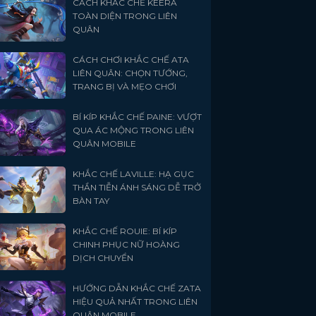
CÁCH KHẮC CHẾ KEERA
TOÀN DIỆN TRONG LIÊN
QUÂN
CÁCH CHƠI KHẮC CHẾ ATA
LIÊN QUÂN: CHỌN TƯỚNG,
TRANG BỊ VÀ MẸO CHƠI
BÍ KÍP KHẮC CHẾ PAINE: VƯỢT
QUA ÁC MỘNG TRONG LIÊN
QUÂN MOBILE
KHẮC CHẾ LAVILLE: HẠ GỤC
THẦN TIỄN ÁNH SÁNG DỄ TRỞ
BÀN TAY
KHẮC CHẾ ROUIE: BÍ KÍP
CHINH PHỤC NỮ HOÀNG
DỊCH CHUYỂN
HƯỚNG DẪN KHẮC CHẾ ZATA
HIỆU QUẢ NHẤT TRONG LIÊN
QUÂN MOBILE