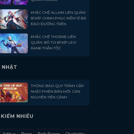
KHẮC CHẾ ALLAIN LIÊN QUÂN:
BÍ KÍP CHINH PHỤC KIẾM SĨ BÁ
ĐẠO ĐƯỜNG TRÊN
KHẮC CHẾ THORNE LIÊN
QUÂN: BỎ TÚI BÍ KÍP LEO
RANK THẦN TỐC
 NHẬT
THÔNG BÁO QUY TRÌNH CẬP
NHẬT PHIÊN BẢN MỚI: CÀN
NGUYÊN TIÊN CẢNH
 KIẾM NHIỀU
Arthur
Biron
Bolt Baron
Charlotte