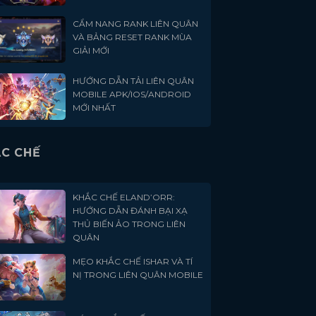
CẨM NANG RANK LIÊN QUÂN
VÀ BẢNG RESET RANK MÙA
GIẢI MỚI
HƯỚNG DẪN TẢI LIÊN QUÂN
MOBILE APK/IOS/ANDROID
MỚI NHẤT
C CHẾ
KHẮC CHẾ ELAND’ORR:
HƯỚNG DẪN ĐÁNH BẠI XẠ
THỦ BIẾN ẢO TRONG LIÊN
QUÂN
MẸO KHẮC CHẾ ISHAR VÀ TÍ
NỊ TRONG LIÊN QUÂN MOBILE