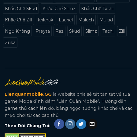
Khắc Chế Skud
Khắc Chế Slimz
Khắc Chế Tachi
Khắc Chế Zill
Kriknak
Lauriel
Maloch
Murad
Ngộ Không
Preyta
Raz
Skud
Slimz
Tachi
Zill
Zuka
Lienquanmobile.GG
là website chia sẻ tất tần tật về tựa
game Moba đình đám "Liên Quân Mobile". Hướng dẫn
game thủ cách lên đồ, bảng ngọc, tướng khắc chế và các
mẹo chơi từ các cao thủ.
Theo Dõi Chúng Tôi: