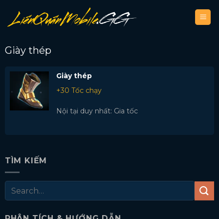
Bỏ
qua
nội
dung
Giày thép
Giày thép
+30 Tốc chạy
Nội tại duy nhất: Gia tốc
TÌM KIẾM
PHÂN TÍCH & HƯỚNG DẪN