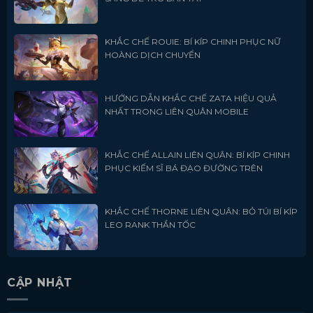
KHẮC CHẾ ROUIE: BÍ KÍP CHINH PHỤC NỮ
HOÀNG DỊCH CHUYỂN
HƯỚNG DẪN KHẮC CHẾ ZATA HIỆU QUẢ
NHẤT TRONG LIÊN QUÂN MOBILE
KHẮC CHẾ ALLAIN LIÊN QUÂN: BÍ KÍP CHINH
PHỤC KIẾM SĨ BÁ ĐẠO ĐƯỜNG TRÊN
KHẮC CHẾ THORNE LIÊN QUÂN: BỎ TÚI BÍ KÍP
LEO RANK THẦN TỐC
CẬP NHẬT