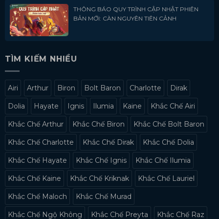
THÔNG BÁO QUY TRÌNH CẬP NHẬT PHIÊN
BẢN MỚI: CÀN NGUYÊN TIÊN CẢNH
TÌM KIẾM NHIỀU
Airi
Arthur
Biron
Bolt Baron
Charlotte
Dirak
Dolia
Hayate
Ignis
Ilumia
Kaine
Khắc Chế Airi
Khắc Chế Arthur
Khắc Chế Biron
Khắc Chế Bolt Baron
Khắc Chế Charlotte
Khắc Chế Dirak
Khắc Chế Dolia
Khắc Chế Hayate
Khắc Chế Ignis
Khắc Chế Ilumia
Khắc Chế Kaine
Khắc Chế Kriknak
Khắc Chế Lauriel
Khắc Chế Maloch
Khắc Chế Murad
Khắc Chế Ngộ Không
Khắc Chế Preyta
Khắc Chế Raz