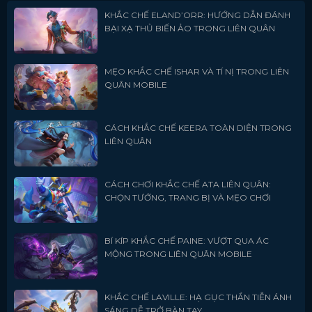
KHẮC CHẾ ELAND’ORR: HƯỚNG DẪN ĐÁNH
BẠI XẠ THỦ BIẾN ẢO TRONG LIÊN QUÂN
MẸO KHẮC CHẾ ISHAR VÀ TÍ NỊ TRONG LIÊN
QUÂN MOBILE
CÁCH KHẮC CHẾ KEERA TOÀN DIỆN TRONG
LIÊN QUÂN
CÁCH CHƠI KHẮC CHẾ ATA LIÊN QUÂN:
CHỌN TƯỚNG, TRANG BỊ VÀ MẸO CHƠI
BÍ KÍP KHẮC CHẾ PAINE: VƯỢT QUA ÁC
MỘNG TRONG LIÊN QUÂN MOBILE
KHẮC CHẾ LAVILLE: HẠ GỤC THẦN TIỄN ÁNH
SÁNG DỄ TRỞ BÀN TAY