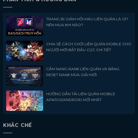
TRANG BỊ GIẢM HỒI MÁU LIÊN QUÂN LÀ GÌ?
NÊN MUA KHI NÀO?
CHIA SẺ CÁCH CHƠI LIÊN QUÂN MOBILE CHO
NGƯỜI MỚI BẮT ĐẦU CỰC CHI TIẾT
CẨM NANG RANK LIÊN QUÂN VÀ BẢNG
RESET RANK MÙA GIẢI MỚI
HƯỚNG DẪN TẢI LIÊN QUÂN MOBILE
APK/IOS/ANDROID MỚI NHẤT
KHẮC CHẾ