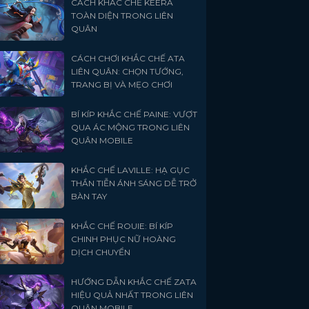
CÁCH KHẮC CHẾ KEERA
TOÀN DIỆN TRONG LIÊN
QUÂN
CÁCH CHƠI KHẮC CHẾ ATA
LIÊN QUÂN: CHỌN TƯỚNG,
TRANG BỊ VÀ MẸO CHƠI
BÍ KÍP KHẮC CHẾ PAINE: VƯỢT
QUA ÁC MỘNG TRONG LIÊN
QUÂN MOBILE
KHẮC CHẾ LAVILLE: HẠ GỤC
THẦN TIỄN ÁNH SÁNG DỄ TRỞ
BÀN TAY
KHẮC CHẾ ROUIE: BÍ KÍP
CHINH PHỤC NỮ HOÀNG
DỊCH CHUYỂN
HƯỚNG DẪN KHẮC CHẾ ZATA
HIỆU QUẢ NHẤT TRONG LIÊN
QUÂN MOBILE