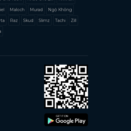
iel
Maloch
Murad
Ngộ Không
yta
Raz
Skud
Slimz
Tachi
Zill
a