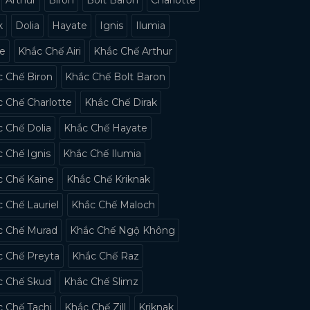
k
Dolia
Hayate
Ignis
Ilumia
ne
Khắc Chế Airi
Khắc Chế Arthur
 Chế Biron
Khắc Chế Bolt Baron
 Chế Charlotte
Khắc Chế Dirak
 Chế Dolia
Khắc Chế Hayate
 Chế Ignis
Khắc Chế Ilumia
c Chế Kaine
Khắc Chế Kriknak
 Chế Lauriel
Khắc Chế Maloch
c Chế Murad
Khắc Chế Ngộ Không
c Chế Preyta
Khắc Chế Raz
c Chế Skud
Khắc Chế Slimz
 Chế Tachi
Khắc Chế Zill
Kriknak