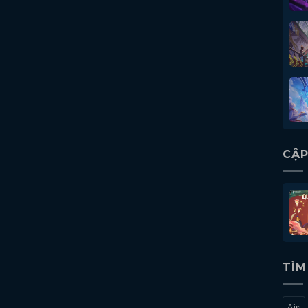
CẬP
TÌM
Airi