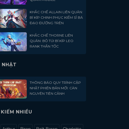
KHẮC CHẾ ALLAIN LIÊN QUÂN:
BÍ KÍP CHINH PHỤC KIẾM SĨ BÁ
ĐẠO ĐƯỜNG TRÊN
KHẮC CHẾ THORNE LIÊN
QUÂN: BỎ TÚI BÍ KÍP LEO
RANK THẦN TỐC
 NHẬT
THÔNG BÁO QUY TRÌNH CẬP
NHẬT PHIÊN BẢN MỚI: CÀN
NGUYÊN TIÊN CẢNH
 KIẾM NHIỀU
Arthur
Biron
Bolt Baron
Charlotte