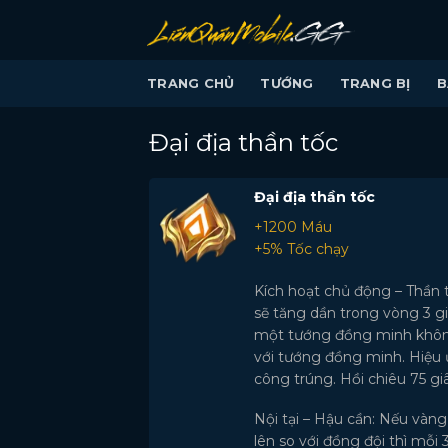
Bỏ
qua
nội
TRANG CHỦ
TƯỚNG
TRANG BỊ
B
dung
Đại địa thần tốc
Đại địa thần tốc
+1200 Máu
+5% Tốc chạy
Kích hoạt chủ động – Thần 
sẽ tăng dần trong vòng 3 giâ
một tướng đồng minh không
với tướng đồng minh. Hiệu 
công trúng. Hồi chiêu 75 gi
Nội tại – Hậu cần: Nếu vàng
lên so với đồng đội thì mỗi