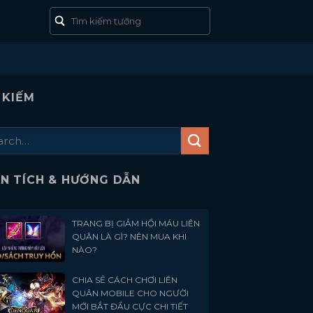
 KIẾM
N TÍCH & HƯỚNG DẪN
TRANG BỊ GIẢM HỒI MÁU LIÊN
QUÂN LÀ GÌ? NÊN MUA KHI
NÀO?
CHIA SẺ CÁCH CHƠI LIÊN
QUÂN MOBILE CHO NGƯỜI
MỚI BẮT ĐẦU CỰC CHI TIẾT