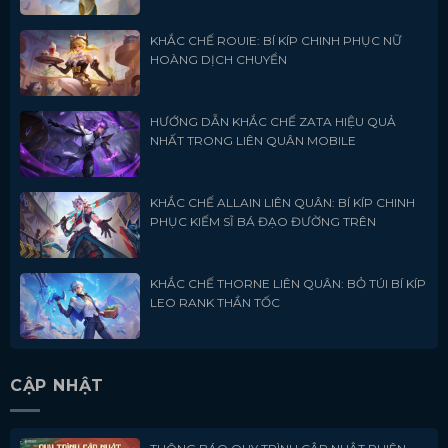
KHẮC CHẾ ROUIE: BÍ KÍP CHINH PHỤC NỮ
HOÀNG DỊCH CHUYỂN
HƯỚNG DẪN KHẮC CHẾ ZATA HIỆU QUẢ
NHẤT TRONG LIÊN QUÂN MOBILE
KHẮC CHẾ ALLAIN LIÊN QUÂN: BÍ KÍP CHINH
PHỤC KIẾM SĨ BÁ ĐẠO ĐƯỜNG TRÊN
KHẮC CHẾ THORNE LIÊN QUÂN: BỎ TÚI BÍ KÍP
LEO RANK THẦN TỐC
CẬP NHẬT