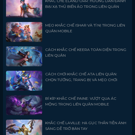
KHẮC CHẾ ELAND’ORR: HƯỚNG DẪN ĐÁNH
BẠI XẠ THỦ BIẾN ẢO TRONG LIÊN QUÂN
MẸO KHẮC CHẾ ISHAR VÀ TÍ NỊ TRONG LIÊN
QUÂN MOBILE
CÁCH KHẮC CHẾ KEERA TOÀN DIỆN TRONG
LIÊN QUÂN
CÁCH CHƠI KHẮC CHẾ ATA LIÊN QUÂN:
CHỌN TƯỚNG, TRANG BỊ VÀ MẸO CHƠI
BÍ KÍP KHẮC CHẾ PAINE: VƯỢT QUA ÁC
MỘNG TRONG LIÊN QUÂN MOBILE
KHẮC CHẾ LAVILLE: HẠ GỤC THẦN TIỄN ÁNH
SÁNG DỄ TRỞ BÀN TAY