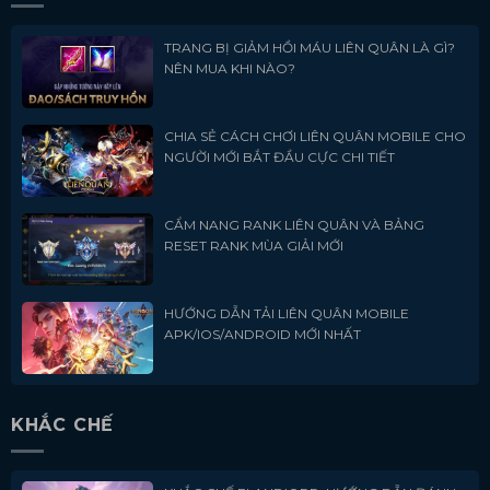
TRANG BỊ GIẢM HỒI MÁU LIÊN QUÂN LÀ GÌ?
NÊN MUA KHI NÀO?
CHIA SẺ CÁCH CHƠI LIÊN QUÂN MOBILE CHO
NGƯỜI MỚI BẮT ĐẦU CỰC CHI TIẾT
CẨM NANG RANK LIÊN QUÂN VÀ BẢNG
RESET RANK MÙA GIẢI MỚI
HƯỚNG DẪN TẢI LIÊN QUÂN MOBILE
APK/IOS/ANDROID MỚI NHẤT
KHẮC CHẾ