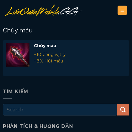
Bỏ
qua
nội
dung
Chùy máu
Chùy máu
+10 Công vật lý
+8% Hút máu
TÌM KIẾM
PHÂN TÍCH & HƯỚNG DẪN