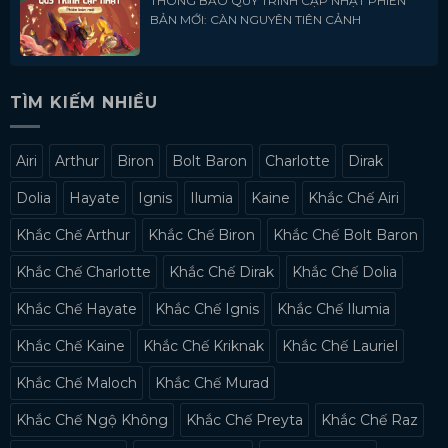
THÔNG BÁO QUY TRÌNH CẬP NHẬT PHIÊN
BẢN MỚI: CÀN NGUYÊN TIÊN CẢNH
TÌM KIẾM NHIỀU
Airi
Arthur
Biron
Bolt Baron
Charlotte
Dirak
Dolia
Hayate
Ignis
Ilumia
Kaine
Khắc Chế Airi
Khắc Chế Arthur
Khắc Chế Biron
Khắc Chế Bolt Baron
Khắc Chế Charlotte
Khắc Chế Dirak
Khắc Chế Dolia
Khắc Chế Hayate
Khắc Chế Ignis
Khắc Chế Ilumia
Khắc Chế Kaine
Khắc Chế Kriknak
Khắc Chế Lauriel
Khắc Chế Maloch
Khắc Chế Murad
Khắc Chế Ngộ Không
Khắc Chế Preyta
Khắc Chế Raz