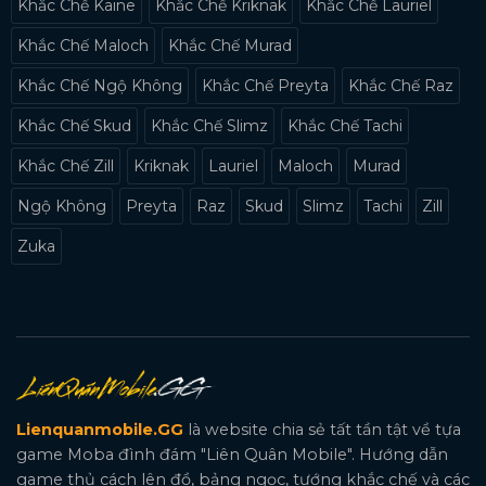
Khắc Chế Kaine
Khắc Chế Kriknak
Khắc Chế Lauriel
Khắc Chế Maloch
Khắc Chế Murad
Khắc Chế Ngộ Không
Khắc Chế Preyta
Khắc Chế Raz
Khắc Chế Skud
Khắc Chế Slimz
Khắc Chế Tachi
Khắc Chế Zill
Kriknak
Lauriel
Maloch
Murad
Ngộ Không
Preyta
Raz
Skud
Slimz
Tachi
Zill
Zuka
Lienquanmobile.GG
là website chia sẻ tất tần tật về tựa
game Moba đình đám "Liên Quân Mobile". Hướng dẫn
game thủ cách lên đồ, bảng ngọc, tướng khắc chế và các