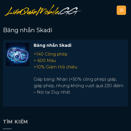
Bỏ
qua
nội
dung
Băng nhẫn Skadi
Băng nhẫn Skadi
+140 Công phép
+ 600 Máu
+10% Giảm Hồi chiêu
Giáp băng: Nhận (+50% công phép) giáp,
giáp phép, nhưng không vượt quá 230 điểm
– Nội tại Duy nhất
TÌM KIẾM