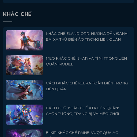
KHẮC CHẾ
KHẮC CHẾ ELAND’ORR: HƯỚNG DẪN ĐÁNH
BẠI XẠ THỦ BIẾN ẢO TRONG LIÊN QUÂN
MẸO KHẮC CHẾ ISHAR VÀ TÍ NỊ TRONG LIÊN
QUÂN MOBILE
CÁCH KHẮC CHẾ KEERA TOÀN DIỆN TRONG
LIÊN QUÂN
CÁCH CHƠI KHẮC CHẾ ATA LIÊN QUÂN:
CHỌN TƯỚNG, TRANG BỊ VÀ MẸO CHƠI
BÍ KÍP KHẮC CHẾ PAINE: VƯỢT QUA ÁC