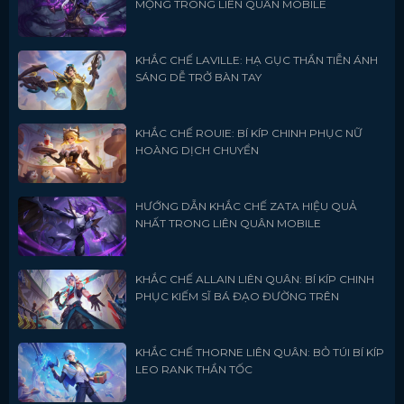
MỘNG TRONG LIÊN QUÂN MOBILE
KHẮC CHẾ LAVILLE: HẠ GỤC THẦN TIỄN ÁNH
SÁNG DỄ TRỞ BÀN TAY
KHẮC CHẾ ROUIE: BÍ KÍP CHINH PHỤC NỮ
HOÀNG DỊCH CHUYỂN
HƯỚNG DẪN KHẮC CHẾ ZATA HIỆU QUẢ
NHẤT TRONG LIÊN QUÂN MOBILE
KHẮC CHẾ ALLAIN LIÊN QUÂN: BÍ KÍP CHINH
PHỤC KIẾM SĨ BÁ ĐẠO ĐƯỜNG TRÊN
KHẮC CHẾ THORNE LIÊN QUÂN: BỎ TÚI BÍ KÍP
LEO RANK THẦN TỐC