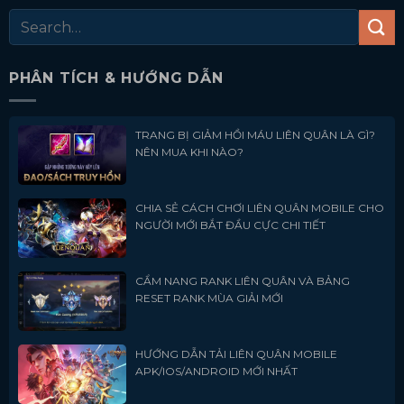
PHÂN TÍCH & HƯỚNG DẪN
TRANG BỊ GIẢM HỒI MÁU LIÊN QUÂN LÀ GÌ?
NÊN MUA KHI NÀO?
CHIA SẺ CÁCH CHƠI LIÊN QUÂN MOBILE CHO
NGƯỜI MỚI BẮT ĐẦU CỰC CHI TIẾT
CẨM NANG RANK LIÊN QUÂN VÀ BẢNG
RESET RANK MÙA GIẢI MỚI
HƯỚNG DẪN TẢI LIÊN QUÂN MOBILE
APK/IOS/ANDROID MỚI NHẤT