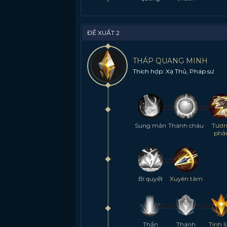
ĐỀ XUẤT 2
THÁP QUANG MINH
Thích hợp: Xạ Thủ, Pháp sư
Sung mãn
Thánh châu
Tươ
phả
Bí quyết
Xuyên tâm
Thần
Thánh
Tinh l