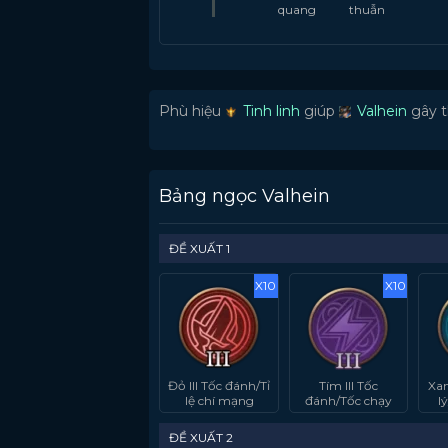
quang
thuẫn
Phù hiệu
Tinh linh
giúp
Valhein
gây t
Bảng ngọc Valhein
ĐỀ XUẤT 1
X10
X10
Đỏ III Tốc đánh/Tỉ
Tím III Tốc
Xan
lệ chí mạng
đánh/Tốc chạy
l
ĐỀ XUẤT 2