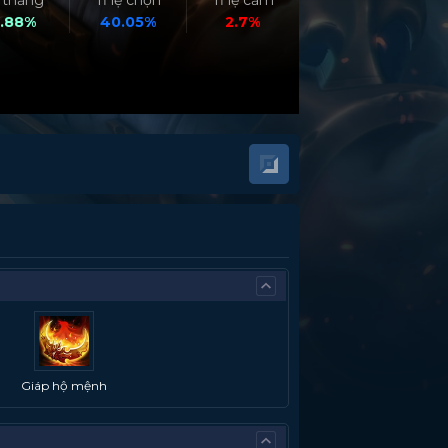
ệ thắng
Tỉ lệ chọn
Tỉ lệ cấm
.88%
40.05%
2.7%
Giáp hộ mệnh