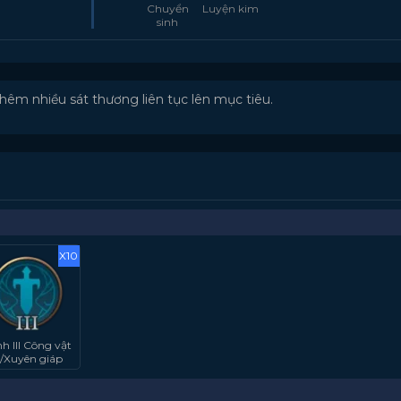
Chuyển
Luyện kim
sinh
hêm nhiều sát thương liên tục lên mục tiêu.
X10
h III Công vật
ý/Xuyên giáp