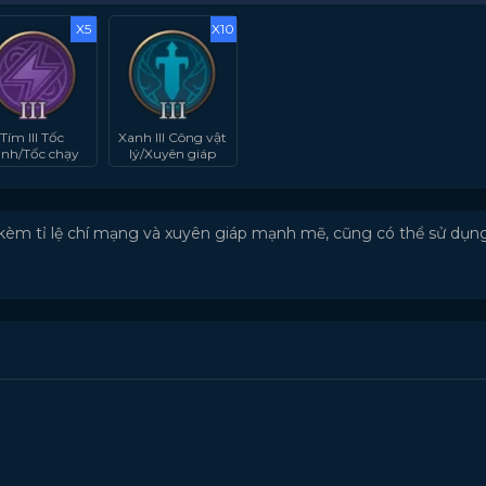
X5
X10
Tím III Tốc
Xanh III Công vật
nh/Tốc chạy
lý/Xuyên giáp
 kèm tỉ lệ chí mạng và xuyên giáp mạnh mẽ, cũng có thể sử d