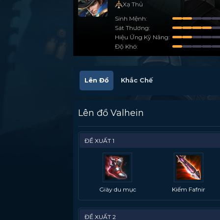
Xạ Thủ
Sinh Mệnh
Sát Thương
Hiệu Ứng Kỹ Năng
Độ Khó
Lên Đồ
Khắc Chế
Lên đồ Valhein
ĐỀ XUẤT 1
Giày du mục
Kiếm Fafnir
ĐỀ XUẤT 2