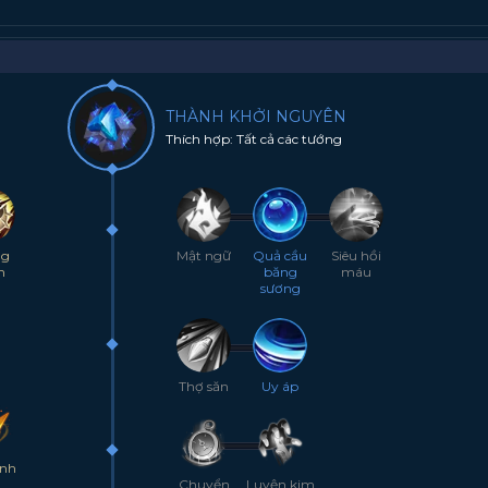
THÀNH KHỞI NGUYÊN
Thích hợp: Tất cả các tướng
ng
Mật ngữ
Quả cầu
Siêu hồi
n
băng
máu
sương
Thợ săn
Uy áp
inh
Chuyển
Luyện kim