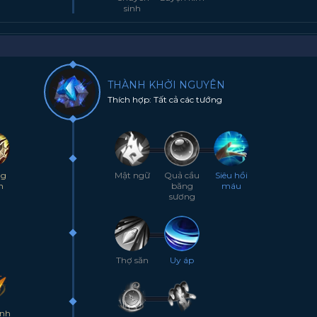
sinh
THÀNH KHỞI NGUYÊN
Thích hợp: Tất cả các tướng
ng
Mật ngữ
Quả cầu
Siêu hồi
n
băng
máu
sương
Thợ săn
Uy áp
inh