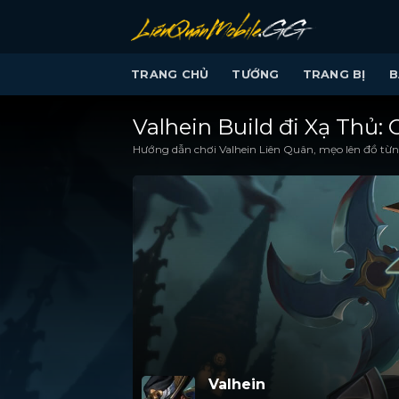
Bỏ
qua
nội
TRANG CHỦ
TƯỚNG
TRANG BỊ
B
dung
Valhein Build đi Xạ Thủ:
Hướng dẫn chơi Valhein Liên Quân, mẹo lên đồ từng
Valhein