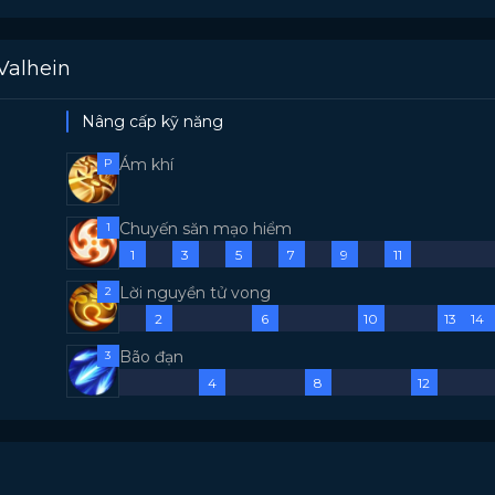
Valhein
Nâng cấp kỹ năng
Ám khí
P
Chuyến săn mạo hiểm
1
1
3
5
7
9
11
Lời nguyền tử vong
2
2
6
10
13
14
Bão đạn
3
4
8
12