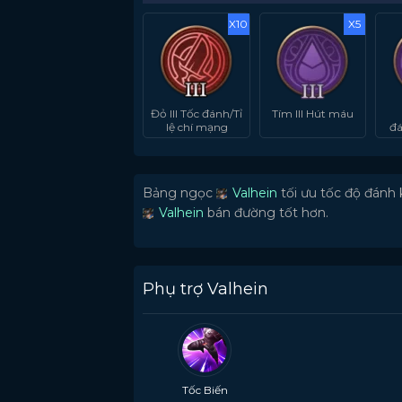
X10
X5
Đỏ III Tốc đánh/Tỉ
Tím III Hút máu
lệ chí mạng
đá
Bảng ngọc
Valhein
tối ưu tốc độ đánh
Valhein
bán đường tốt hơn.
Phụ trợ Valhein
Tốc Biến