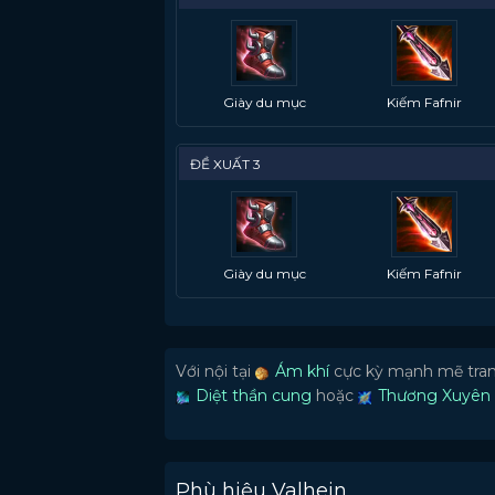
Giày du mục
Kiếm Fafnir
ĐỀ XUẤT 3
Giày du mục
Kiếm Fafnir
Với nội tại
Ám khí
cực kỳ mạnh mẽ tran
Diệt thần cung
hoặc
Thương Xuyên
Phù hiệu Valhein