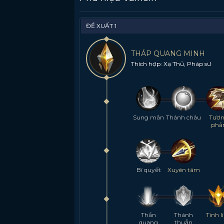
ĐỀ XUẤT 1
THÁP QUANG MINH
Thích hợp: Xạ Thủ, Pháp sư
Sung mãn
Thánh châu
Tươ
phả
Bí quyết
Xuyên tâm
Thần
Thánh
Tinh l
quang
thuẫn