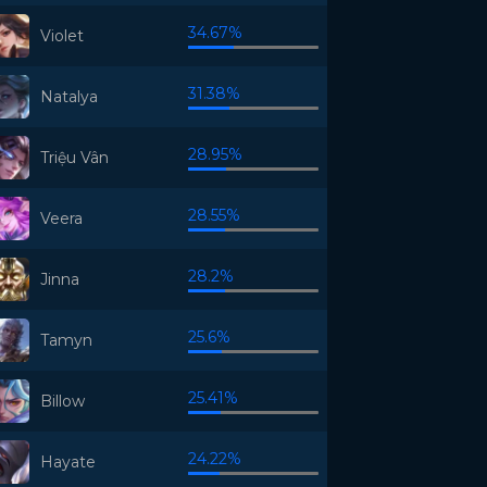
34.67%
Violet
31.38%
Natalya
28.95%
Triệu Vân
28.55%
Veera
28.2%
Jinna
25.6%
Tamyn
25.41%
Billow
24.22%
Hayate