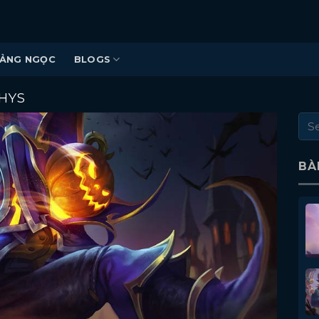
ẢNG NGỌC
BLOGS
HYS
BÀ