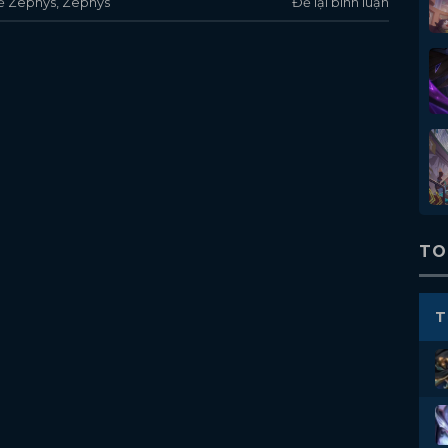
ế Zephys
,
Zephys
Để lại bình luận
TO
T