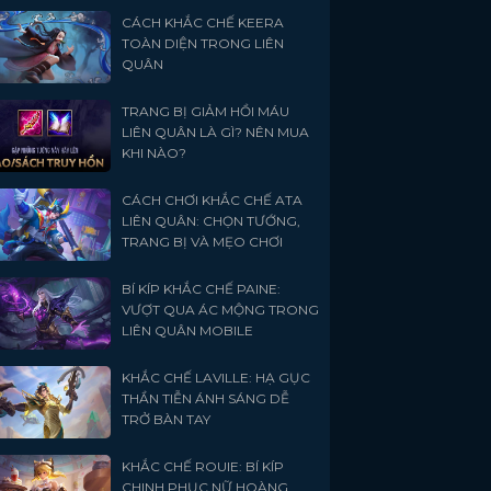
CÁCH KHẮC CHẾ KEERA
TOÀN DIỆN TRONG LIÊN
QUÂN
TRANG BỊ GIẢM HỒI MÁU
LIÊN QUÂN LÀ GÌ? NÊN MUA
KHI NÀO?
CÁCH CHƠI KHẮC CHẾ ATA
LIÊN QUÂN: CHỌN TƯỚNG,
TRANG BỊ VÀ MẸO CHƠI
BÍ KÍP KHẮC CHẾ PAINE:
VƯỢT QUA ÁC MỘNG TRONG
LIÊN QUÂN MOBILE
KHẮC CHẾ LAVILLE: HẠ GỤC
THẦN TIỄN ÁNH SÁNG DỄ
TRỞ BÀN TAY
KHẮC CHẾ ROUIE: BÍ KÍP
CHINH PHỤC NỮ HOÀNG