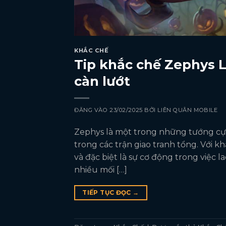
KHẮC CHẾ
Tip khắc chế Zephys L
càn lướt
ĐĂNG VÀO
23/02/2025
BỞI
LIÊN QUÂN MOBILE
Zephys là một trong những tướng cực
trong các trận giao tranh tổng. Với k
và đặc biệt là sự cơ động trong việc l
nhiều mối […]
TIẾP TỤC ĐỌC
→