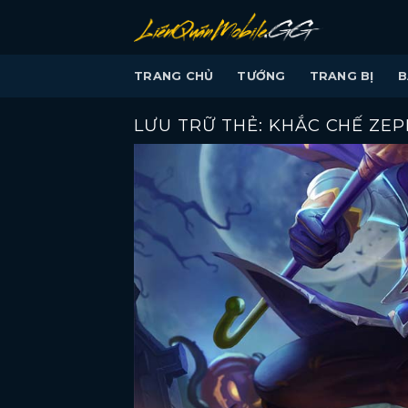
Bỏ
qua
nội
TRANG CHỦ
TƯỚNG
TRANG BỊ
B
dung
LƯU TRỮ THẺ:
KHẮC CHẾ ZEP