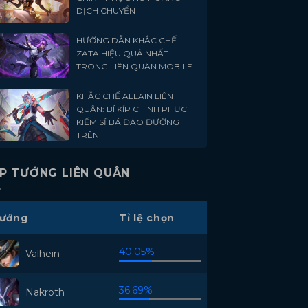
DỊCH CHUYỂN
HƯỚNG DẪN KHẮC CHẾ
ZATA HIỆU QUẢ NHẤT
TRONG LIÊN QUÂN MOBILE
KHẮC CHẾ ALLAIN LIÊN
QUÂN: BÍ KÍP CHINH PHỤC
KIẾM SĨ BÁ ĐẠO ĐƯỜNG
TRÊN
P TƯỚNG LIÊN QUÂN
ướng
Tỉ lệ chọn
40.05%
Valhein
36.69%
Nakroth