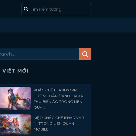
I VIẾT MỚI
KHẮC CHẾ ELAND’ORR:
HƯỚNG DẪN ĐÁNH BẠI XẠ
THỦ BIẾN ẢO TRONG LIÊN
QUÂN
MẸO KHẮC CHẾ ISHAR VÀ TÍ
NỊ TRONG LIÊN QUÂN
MOBILE