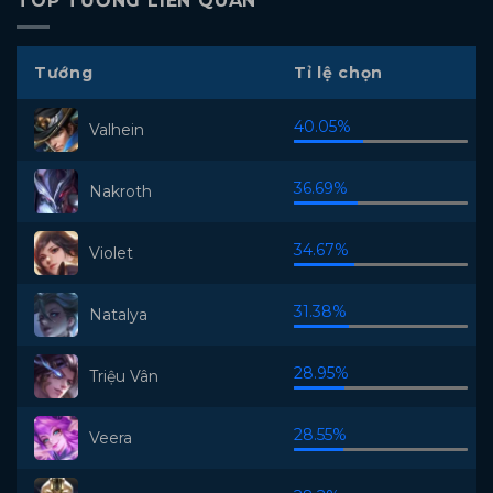
TOP TƯỚNG LIÊN QUÂN
Tướng
Tỉ lệ chọn
40.05%
Valhein
36.69%
Nakroth
34.67%
Violet
31.38%
Natalya
28.95%
Triệu Vân
28.55%
Veera