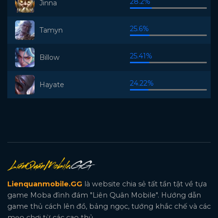
28.2%
Jinna
25.6%
Tamyn
25.41%
Billow
24.22%
Hayate
Lienquanmobile.GG
là website chia sẻ tất tần tật về tựa
game Moba đình đám "Liên Quân Mobile". Hướng dẫn
game thủ cách lên đồ, bảng ngọc, tướng khắc chế và các
mẹo chơi từ các cao thủ.