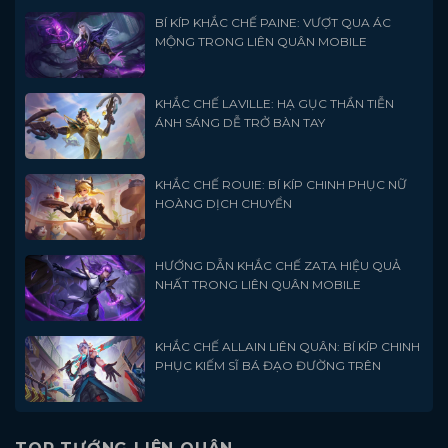
BÍ KÍP KHẮC CHẾ PAINE: VƯỢT QUA ÁC
MỘNG TRONG LIÊN QUÂN MOBILE
KHẮC CHẾ LAVILLE: HẠ GỤC THẦN TIỄN
ÁNH SÁNG DỄ TRỞ BÀN TAY
KHẮC CHẾ ROUIE: BÍ KÍP CHINH PHỤC NỮ
HOÀNG DỊCH CHUYỂN
HƯỚNG DẪN KHẮC CHẾ ZATA HIỆU QUẢ
NHẤT TRONG LIÊN QUÂN MOBILE
KHẮC CHẾ ALLAIN LIÊN QUÂN: BÍ KÍP CHINH
PHỤC KIẾM SĨ BÁ ĐẠO ĐƯỜNG TRÊN