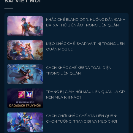
BÀI VIẾT MỚI
KHẮC CHẾ ELAND’ORR: HƯỚNG DẪN ĐÁNH
BẠI XẠ THỦ BIẾN ẢO TRONG LIÊN QUÂN
MẸO KHẮC CHẾ ISHAR VÀ TÍ NỊ TRONG LIÊN
QUÂN MOBILE
CÁCH KHẮC CHẾ KEERA TOÀN DIỆN
TRONG LIÊN QUÂN
TRANG BỊ GIẢM HỒI MÁU LIÊN QUÂN LÀ GÌ?
NÊN MUA KHI NÀO?
CÁCH CHƠI KHẮC CHẾ ATA LIÊN QUÂN:
CHỌN TƯỚNG, TRANG BỊ VÀ MẸO CHƠI