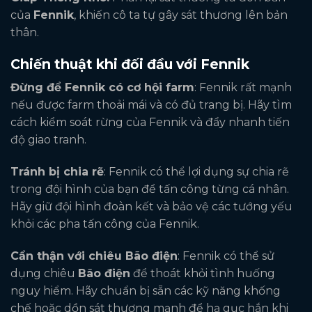
của
Fennik
, khiến cô ta tự gây sát thương lên bản
thân.
Chiến thuật khi đối đầu với Fennik
Đừng để Fennik có cơ hội farm
: Fennik rất mạnh
nếu được farm thoải mái và có đủ trang bị. Hãy tìm
cách kiểm soát rừng của Fennik và đẩy nhanh tiến
độ giao tranh.
Tránh bị chia rẽ
: Fennik có thể lợi dụng sự chia rẽ
trong đội hình của bạn để tấn công từng cá nhân.
Hãy giữ đội hình đoàn kết và bảo vệ các tướng yếu
khỏi các pha tấn công của Fennik.
Cẩn thận với chiêu Bão điện
: Fennik có thể sử
dụng chiêu
Bão điện
để thoát khỏi tình huống
nguy hiểm. Hãy chuẩn bị sẵn các kỹ năng khống
chế hoặc dồn sát thương mạnh để hạ gục hắn khi