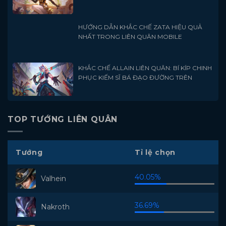
HƯỚNG DẪN KHẮC CHẾ ZATA HIỆU QUẢ
NHẤT TRONG LIÊN QUÂN MOBILE
KHẮC CHẾ ALLAIN LIÊN QUÂN: BÍ KÍP CHINH
PHỤC KIẾM SĨ BÁ ĐẠO ĐƯỜNG TRÊN
TOP TƯỚNG LIÊN QUÂN
Tướng
Tỉ lệ chọn
40.05%
Valhein
36.69%
Nakroth