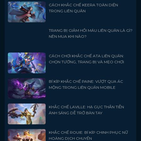
CÁCH KHẮC CHẾ KEERA TOÀN DIỆN
TRONG LIÊN QUÂN
TRANG BỊ GIẢM HỒI MÁU LIÊN QUÂN LÀ GÌ?
NÊN MUA KHI NÀO?
CÁCH CHƠI KHẮC CHẾ ATA LIÊN QUÂN:
CHỌN TƯỚNG, TRANG BỊ VÀ MẸO CHƠI
BÍ KÍP KHẮC CHẾ PAINE: VƯỢT QUA ÁC
MỘNG TRONG LIÊN QUÂN MOBILE
KHẮC CHẾ LAVILLE: HẠ GỤC THẦN TIỄN
ÁNH SÁNG DỄ TRỞ BÀN TAY
KHẮC CHẾ ROUIE: BÍ KÍP CHINH PHỤC NỮ
HOÀNG DỊCH CHUYỂN