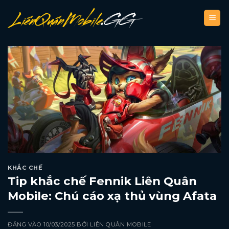
Bỏ
qua
nội
dung
KHẮC CHẾ
Tip khắc chế Fennik Liên Quân
Mobile: Chú cáo xạ thủ vùng Afata
ĐĂNG VÀO
10/03/2025
BỞI
LIÊN QUÂN MOBILE