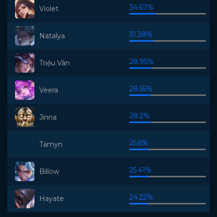
34.67%
Violet
31.38%
Natalya
28.95%
Triệu Vân
28.55%
Veera
28.2%
Jinna
25.6%
Tamyn
25.41%
Billow
24.22%
Hayate