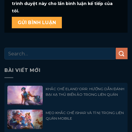
trình duyệt này cho lần bình luận kế tiếp của
tôi.
BÀI VIẾT MỚI
KHẮC CHẾ ELAND’ORR: HƯỚNG DẪN ĐÁNH
BẠI XẠ THỦ BIẾN ẢO TRONG LIÊN QUÂN
MẸO KHẮC CHẾ ISHAR VÀ TÍ NỊ TRONG LIÊN
QUÂN MOBILE