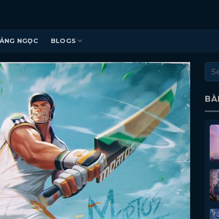
ẢNG NGỌC
BLOGS
BÀ