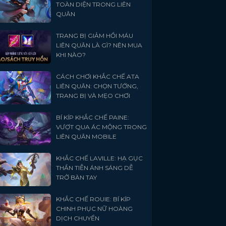
TOÀN DIỆN TRONG LIÊN
QUÂN
TRANG BỊ GIẢM HỒI MÁU
LIÊN QUÂN LÀ GÌ? NÊN MUA
KHI NÀO?
CÁCH CHƠI KHẮC CHẾ ATA
LIÊN QUÂN: CHỌN TƯỚNG,
TRANG BỊ VÀ MẸO CHƠI
BÍ KÍP KHẮC CHẾ PAINE:
VƯỢT QUA ÁC MỘNG TRONG
LIÊN QUÂN MOBILE
KHẮC CHẾ LAVILLE: HẠ GỤC
THẦN TIỄN ÁNH SÁNG DỄ
TRỞ BÀN TAY
KHẮC CHẾ ROUIE: BÍ KÍP
CHINH PHỤC NỮ HOÀNG
DỊCH CHUYỂN