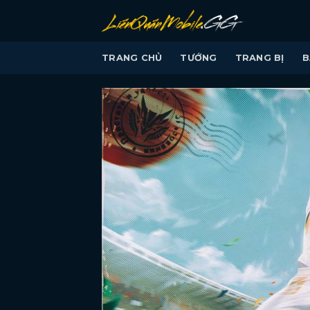
Bỏ
qua
nội
TRANG CHỦ
TƯỚNG
TRANG BỊ
B
dung