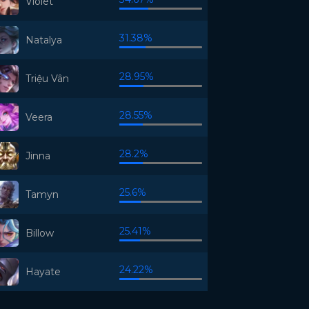
Violet
31.38%
Natalya
28.95%
Triệu Vân
28.55%
Veera
28.2%
Jinna
25.6%
Tamyn
25.41%
Billow
24.22%
Hayate